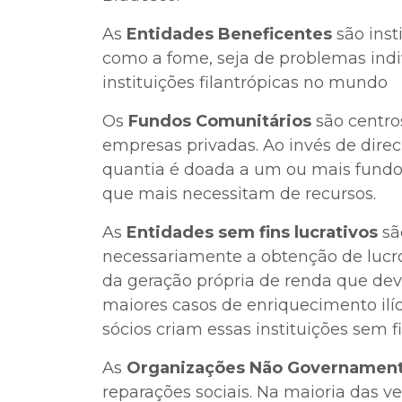
As
Entidades Beneficentes
são inst
como a fome, seja de problemas ind
instituições filantrópicas no mundo
Os
Fundos Comunitários
são centro
empresas privadas. Ao invés de dire
quantia é doada a um ou mais fundos
que mais necessitam de recursos.
As
Entidades sem fins lucrativos
sã
necessariamente a obtenção de lucr
da geração própria de renda que deve
maiores casos de enriquecimento ilí
sócios criam essas instituições sem f
As
Organizações Não Governament
reparações sociais. Na maioria das v