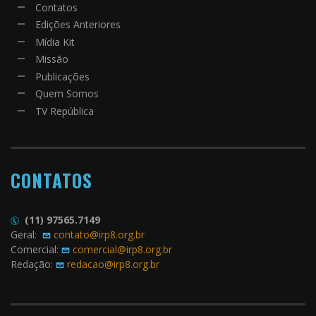
Contatos
Edições Anteriores
Mídia Kit
Missão
Publicações
Quem Somos
TV República
CONTATOS
(11) 97565.7149
Geral:
contato@irp8.org.br
Comercial:
comercial@irp8.org.br
Redação:
redacao@irp8.org.br