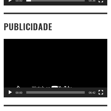
00:00
00:36
PUBLICIDADE
Tocador
de
vídeo
00:00
06:42