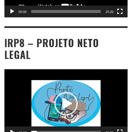
00:00
25:20
IRP8 – PROJETO NETO
LEGAL
Tocador
de
vídeo