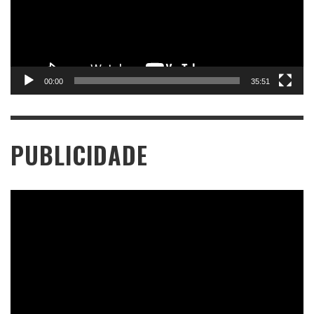
00:00
35:51
PUBLICIDADE
Tocador
de
vídeo