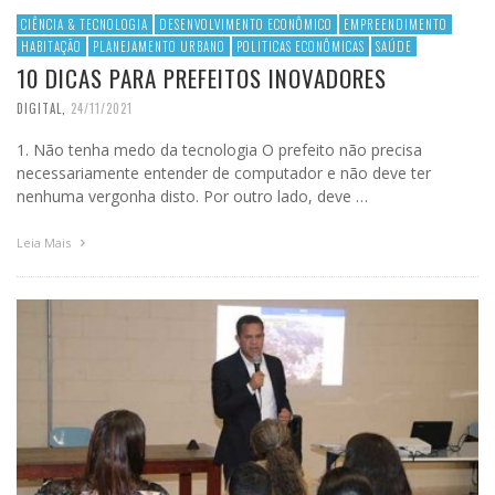
CIÊNCIA & TECNOLOGIA
DESENVOLVIMENTO ECONÔMICO
EMPREENDIMENTO
HABITAÇÃO
PLANEJAMENTO URBANO
POLITICAS ECONÔMICAS
SAÚDE
10 DICAS PARA PREFEITOS INOVADORES
DIGITAL
,
24/11/2021
1. Não tenha medo da tecnologia O prefeito não precisa
necessariamente entender de computador e não deve ter
nenhuma vergonha disto. Por outro lado, deve …
Leia Mais