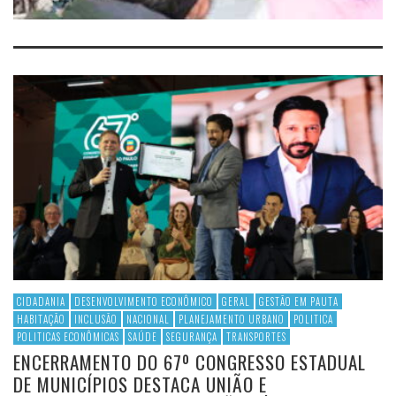
CIDADANIA
DESENVOLVIMENTO ECONÔMICO
GERAL
GESTÃO EM PAUTA
HABITAÇÃO
INCLUSÃO
NACIONAL
PLANEJAMENTO URBANO
POLITICA
POLITICAS ECONÔMICAS
SAÚDE
SEGURANÇA
TRANSPORTES
ENCERRAMENTO DO 67º CONGRESSO ESTADUAL
DE MUNICÍPIOS DESTACA UNIÃO E