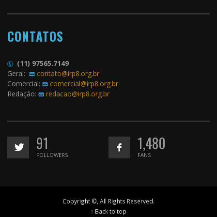
CONTATOS
(11) 97565.7149
Geral:
contato@irp8.org.br
Comercial:
comercial@irp8.org.br
Redação:
redacao@irp8.org.br
91
1,480
FOLLOWERS
FANS
Copyright ©, All Rights Reserved.
↑ Back to top