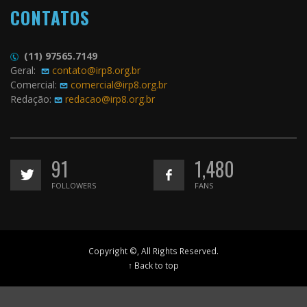
CONTATOS
(11) 97565.7149
Geral:
contato@irp8.org.br
Comercial:
comercial@irp8.org.br
Redação:
redacao@irp8.org.br
91
1,480
FOLLOWERS
FANS
Copyright ©, All Rights Reserved.
↑ Back to top