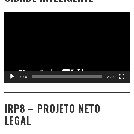
Tocador
de
vídeo
00:00
25:20
IRP8 – PROJETO NETO
LEGAL