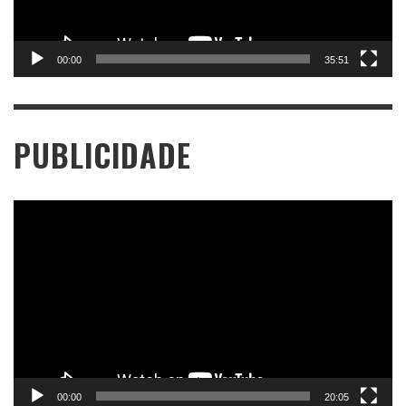
00:00
35:51
PUBLICIDADE
Tocador
de
vídeo
00:00
20:05