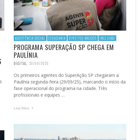
ASSISTÊNCIA SOCIAL
CIDADANIA
DIREITOS BÁSICOS
INCLUSÃO
PROGRAMA SUPERAÇÃO SP CHEGA EM
PAULÍNIA
S
DIGITAL
,
30/09/2025
Os primeiros agentes do SuperAção SP chegaram a
s
Paulínia segunda-feira (29/09/25), marcando o início da
fase operacional do programa na cidade. Três
profissionais e equipes …
Leia Mais