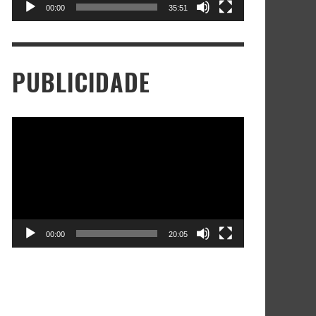
00:00
35:51
PUBLICIDADE
Tocador
de
vídeo
00:00
20:05