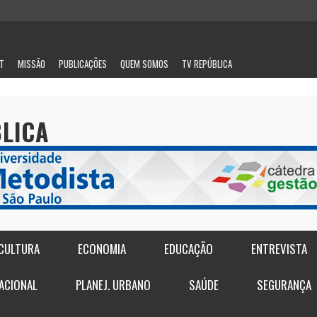
IT
MISSÃO
PUBLICAÇÕES
QUEM SOMOS
TV REPÚBLICA
BLICA
CULTURA
ECONOMIA
EDUCAÇÃO
ENTREVISTA
E
ACIONAL
PLANEJ. URBANO
SAÚDE
SEGURANÇA
OS