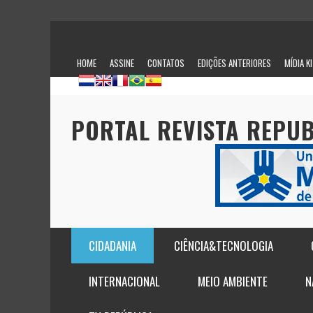
HOME
ASSINE
CONTATOS
EDIÇÕES ANTERIORES
MÍDIA K
PORTAL REVISTA REPU
CIDADANIA
CIÊNCIA&TECNOLOGIA
ASSISTÊNCIA SOCIAL
DESENVOLVIMENTO ECONÔMICO
CIDADES INTELIGENTES GANHAM RELEVÂNCIA 
INTERNACIONAL
MEIO AMBIENTE
N
AGILIZAM EFICIÊNCIA NOS SERVIÇOS PÚBLIC
DIREITOS BÁSICOS
EMPREENDIMENTO
SANEAMENTO
AGORA É LEI
HABITAÇÃO