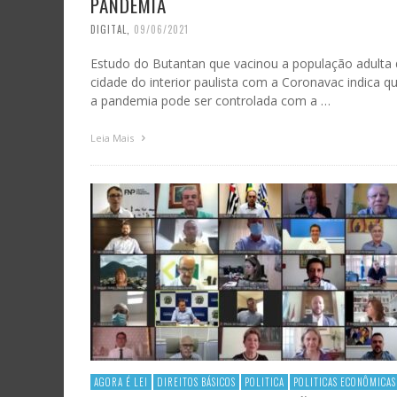
PANDEMIA
DIGITAL
,
09/06/2021
Estudo do Butantan que vacinou a população adulta
cidade do interior paulista com a Coronavac indica q
a pandemia pode ser controlada com a …
Leia Mais
AGORA É LEI
DIREITOS BÁSICOS
POLITICA
POLITICAS ECONÔMICAS