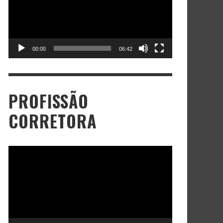
00:00
06:42
PROFISSÃO
CORRETORA
Tocador
de
vídeo