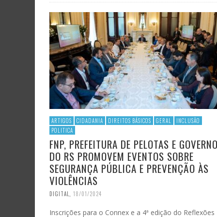
ARTIGOS
CIDADANIA
DIREITOS BÁSICOS
GERAL
INCLUSÃO
POLITICA
FNP, PREFEITURA DE PELOTAS E GOVERN
DO RS PROMOVEM EVENTOS SOBRE
SEGURANÇA PÚBLICA E PREVENÇÃO ÀS
VIOLÊNCIAS
DIGITAL
,
18/01/2024
Inscrições para o Connex e a 4ª edição do Reflexões