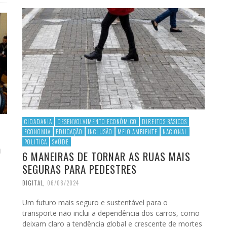
CIDADANIA
DESENVOLVIMENTO ECONÔMICO
DIREITOS BÁSICOS
ECONOMIA
EDUCAÇÃO
INCLUSÃO
MEIO AMBIENTE
NACIONAL
POLITICA
SAÚDE
O
6 MANEIRAS DE TORNAR AS RUAS MAIS
SEGURAS PARA PEDESTRES
DIGITAL
,
06/08/2024
Um futuro mais seguro e sustentável para o
transporte não inclui a dependência dos carros, como
deixam claro a tendência global e crescente de mortes