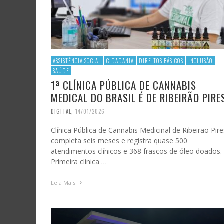
ASSISTÊNCIA SOCIAL
CIDADANIA
DIREITOS BÁSICOS
INCLUSÃO
SAÚDE
1ª CLÍNICA PÚBLICA DE CANNABIS
MEDICAL DO BRASIL É DE RIBEIRÃO PIRE
DIGITAL
,
14/01/2026
Clínica Pública de Cannabis Medicinal de Ribeirão Pire
completa seis meses e registra quase 500
atendimentos clínicos e 368 frascos de óleo doados.
Primeira clínica …
Leia Mais