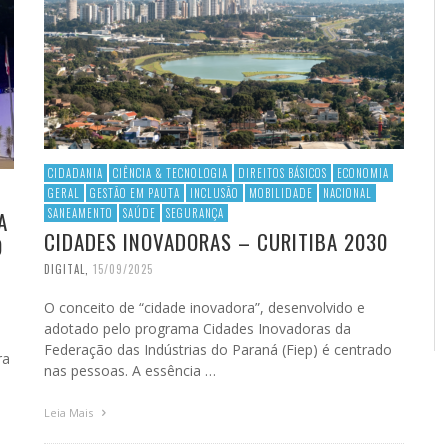
CIDADANIA
CIÊNCIA & TECNOLOGIA
DIREITOS BÁSICOS
ECONOMIA
GERAL
GESTÃO EM PAUTA
INCLUSÃO
MOBILIDADE
NACIONAL
SANEAMENTO
SAÚDE
SEGURANÇA
A
CIDADES INOVADORAS – CURITIBA 2030
O
DIGITAL
,
15/09/2025
O conceito de “cidade inovadora”, desenvolvido e
adotado pelo programa Cidades Inovadoras da
Federação das Indústrias do Paraná (Fiep) é centrado
ra
nas pessoas. A essência …
Leia Mais