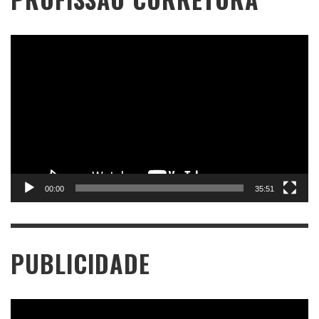
Tocador
de
vídeo
00:00
35:51
PUBLICIDADE
Tocador