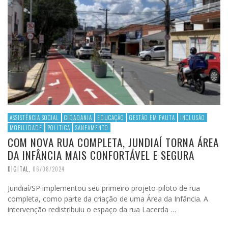
ASSISTÊNCIA SOCIAL
CIDADANIA
EDUCAÇÃO
GESTÃO EM PAUTA
INCLUSÃO
MOBILIDADE
POLITICA
SANEAMENTO
COM NOVA RUA COMPLETA, JUNDIAÍ TORNA ÁREA
DA INFÂNCIA MAIS CONFORTÁVEL E SEGURA
DIGITAL
,
06/08/2024
Jundiaí/SP implementou seu primeiro projeto-piloto de rua
completa, como parte da criação de uma Área da Infância. A
intervenção redistribuiu o espaço da rua Lacerda …