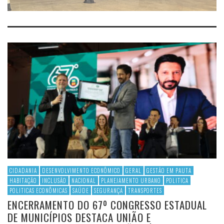
CIDADANIA
DESENVOLVIMENTO ECONÔMICO
GERAL
GESTÃO EM PAUTA
HABITAÇÃO
INCLUSÃO
NACIONAL
PLANEJAMENTO URBANO
POLITICA
POLITICAS ECONÔMICAS
SAÚDE
SEGURANÇA
TRANSPORTES
ENCERRAMENTO DO 67º CONGRESSO ESTADUAL
DE MUNICÍPIOS DESTACA UNIÃO E