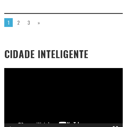
1
2
3
»
CIDADE INTELIGENTE
Tocador
de
vídeo