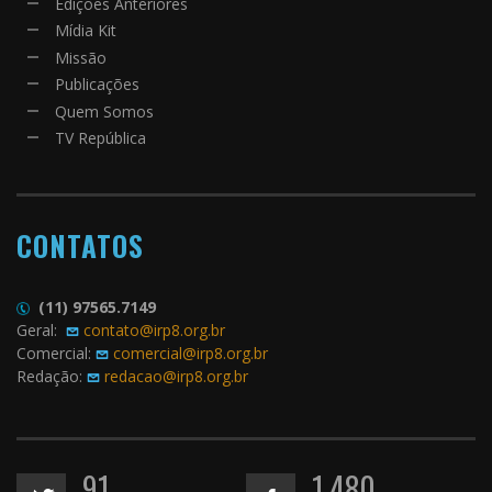
Edições Anteriores
Mídia Kit
Missão
Publicações
Quem Somos
TV República
CONTATOS
(11) 97565.7149
Geral:
contato@irp8.org.br
Comercial:
comercial@irp8.org.br
Redação:
redacao@irp8.org.br
91
1,480