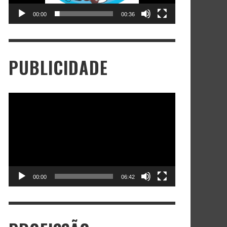
00:00
00:36
PUBLICIDADE
Tocador
de
vídeo
00:00
06:42