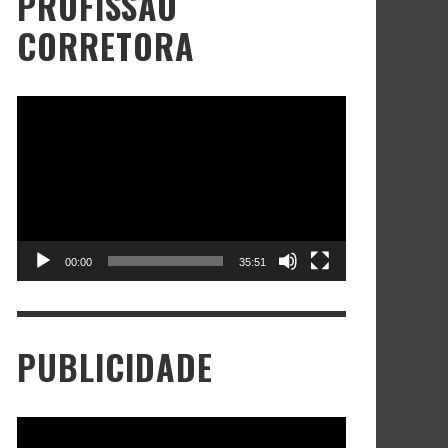
PROFISSÃO
CORRETORA
Tocador
de
vídeo
00:00
35:51
PUBLICIDADE
Tocador
de