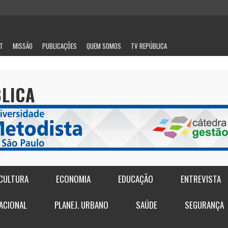
IT
MISSÃO
PUBLICAÇÕES
QUEM SOMOS
TV REPÚBLICA
BLICA
CULTURA
ECONOMIA
EDUCAÇÃO
ENTREVISTA
E
ACIONAL
PLANEJ. URBANO
SAÚDE
SEGURANÇA
OS