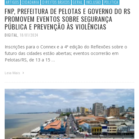
ARTIGOS
CIDADANIA
DIREITOS BÁSICOS
GERAL
INCLUSÃO
POLITICA
FNP, PREFEITURA DE PELOTAS E GOVERNO DO RS
PROMOVEM EVENTOS SOBRE SEGURANÇA
PÚBLICA E PREVENÇÃO ÀS VIOLÊNCIAS
DIGITAL
,
18/01/2024
Inscrições para o Connex e a 4ª edição do Reflexões sobre o
futuro das cidades estão abertas; eventos ocorrerão em
Pelotas/RS, de 13 a 15 …
Leia Mais