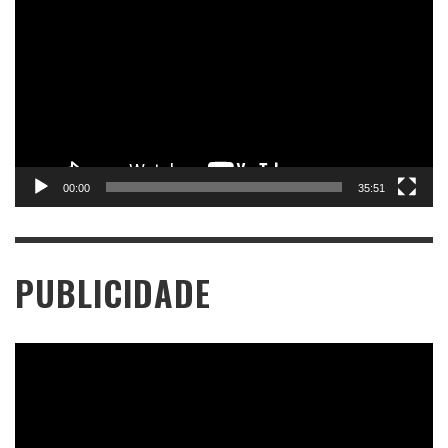
de
vídeo
00:00
35:51
PUBLICIDADE
Tocador
de
vídeo