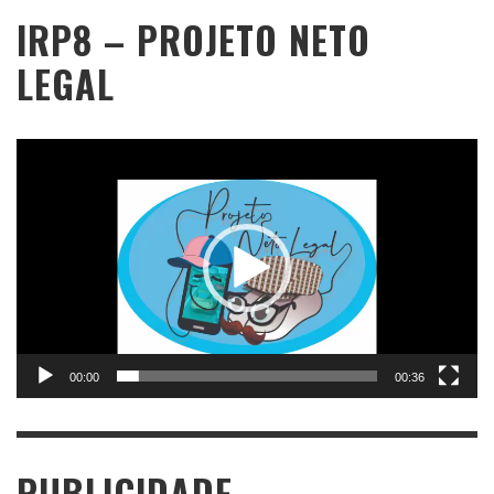
IRP8 – PROJETO NETO
LEGAL
Tocador
de
vídeo
00:00
00:36
PUBLICIDADE