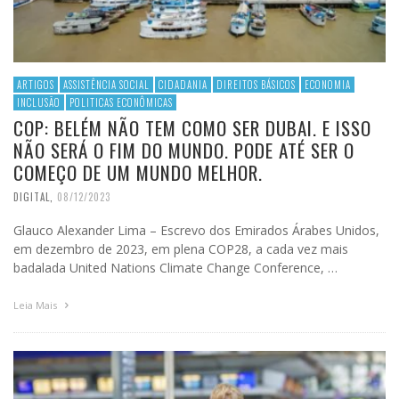
ARTIGOS
ASSISTÊNCIA SOCIAL
CIDADANIA
DIREITOS BÁSICOS
ECONOMIA
INCLUSÃO
POLITICAS ECONÔMICAS
COP: BELÉM NÃO TEM COMO SER DUBAI. E ISSO
NÃO SERÁ O FIM DO MUNDO. PODE ATÉ SER O
COMEÇO DE UM MUNDO MELHOR.
DIGITAL
,
08/12/2023
Glauco Alexander Lima – Escrevo dos Emirados Árabes Unidos,
em dezembro de 2023, em plena COP28, a cada vez mais
badalada United Nations Climate Change Conference, …
Leia Mais