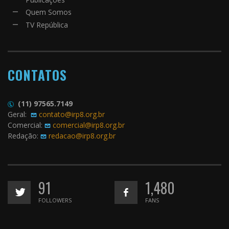
Quem Somos
TV República
CONTATOS
(11) 97565.7149
Geral:
contato@irp8.org.br
Comercial:
comercial@irp8.org.br
Redação:
redacao@irp8.org.br
91
1,480
FOLLOWERS
FANS