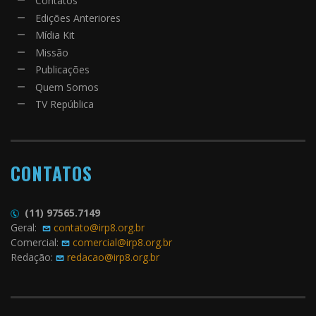
Contatos
Edições Anteriores
Mídia Kit
Missão
Publicações
Quem Somos
TV República
CONTATOS
(11) 97565.7149
Geral:
contato@irp8.org.br
Comercial:
comercial@irp8.org.br
Redação:
redacao@irp8.org.br