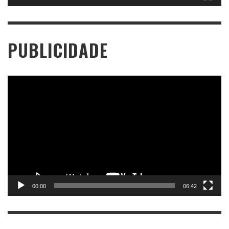
PUBLICIDADE
Tocador
de
vídeo
00:00
06:42