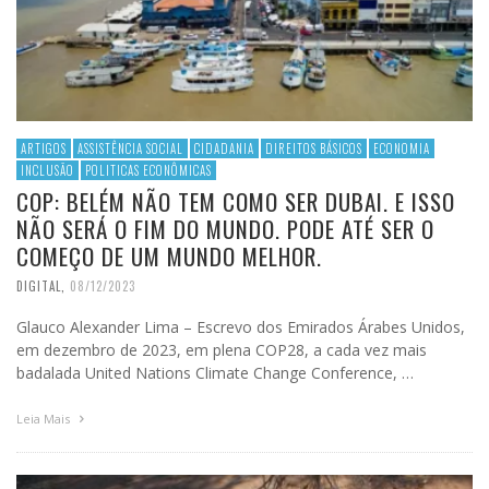
ARTIGOS
ASSISTÊNCIA SOCIAL
CIDADANIA
DIREITOS BÁSICOS
ECONOMIA
INCLUSÃO
POLITICAS ECONÔMICAS
COP: BELÉM NÃO TEM COMO SER DUBAI. E ISSO
NÃO SERÁ O FIM DO MUNDO. PODE ATÉ SER O
COMEÇO DE UM MUNDO MELHOR.
DIGITAL
,
08/12/2023
Glauco Alexander Lima – Escrevo dos Emirados Árabes Unidos,
em dezembro de 2023, em plena COP28, a cada vez mais
badalada United Nations Climate Change Conference, …
Leia Mais